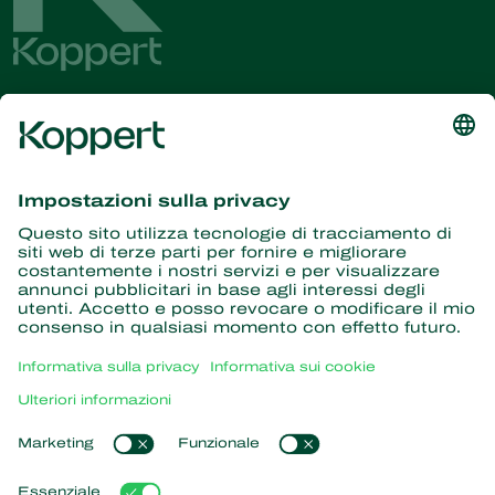
Ricevi le ultime novità e
informazioni
Iscriviti qui
Partner con la natura
Acari predatori
Informazioni su Koppert
Insetti predatori
Vespe parassite
Informazioni su Koppert
Nematodi benefici
Link popolari
Notizie e informazioni
Microrganismi benefici
Lavora per Koppert
Protezione delle colture