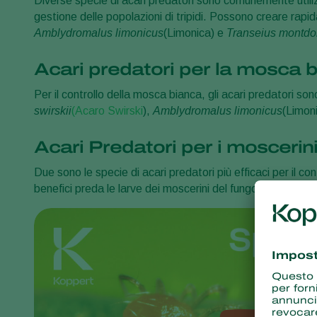
Diverse specie di acari predatori sono comunemente utilizza
gestione delle popolazioni di tripidi. Possono creare rap
Amblydromalus limonicus
(Limonica) e
Transeius montdo
Acari predatori per la mosca 
Per il controllo della mosca bianca, gli acari predatori son
swirskii
(Acaro Swirski
),
Amblydromalus limonicus
(Limon
Acari Predatori per i moscerin
Due sono le specie di acari predatori più efficaci per il co
benefici preda le larve dei moscerini del fungo nel terreno