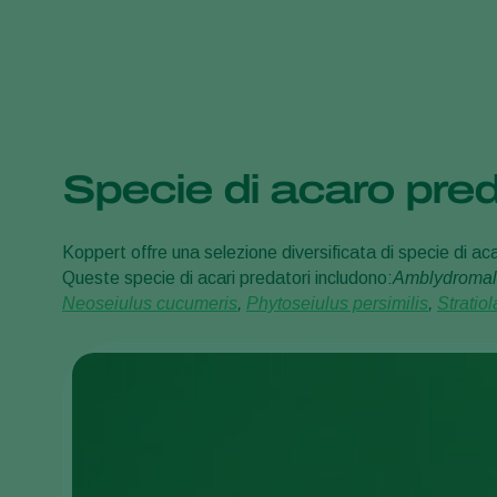
Specie di acaro pre
Koppert offre una selezione diversificata di specie di acar
Queste specie di acari predatori includono:
Amblydromal
Neoseiulus cucumeris
,
Phytoseiulus persimilis
,
Stratio