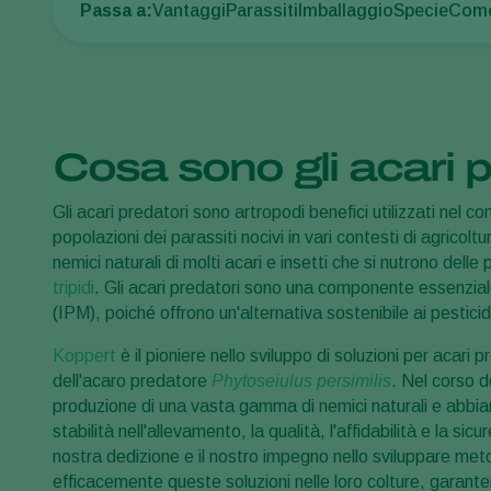
Passa a:
Vantaggi
Parassiti
Imballaggio
Specie
Come
Cosa sono gli acari p
Gli acari predatori sono artropodi benefici utilizzati nel con
popolazioni dei parassiti nocivi in vari contesti di agricolt
nemici naturali di molti acari e insetti che si nutrono dell
tripidi
. Gli acari predatori sono una componente essenzial
(IPM), poiché offrono un'alternativa sostenibile ai pesticidi
Koppert
è il pioniere nello sviluppo di soluzioni per acari 
dell'acaro predatore
Phytoseiulus persimilis
. Nel corso d
produzione di una vasta gamma di nemici naturali e abbia
stabilità nell'allevamento, la qualità, l'affidabilità e la s
nostra dedizione e il nostro impegno nello sviluppare meto
efficacemente queste soluzioni nelle loro colture, garante