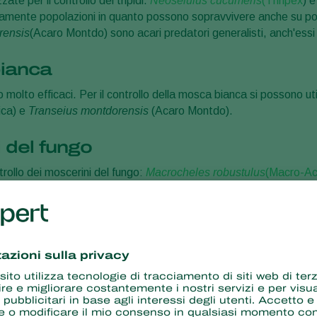
te per il controllo dei tripidi.
Neoseiulus cucumeris
(Thripex
) 
idamente popolazioni in quanto possono sopravvivere anche su pol
rensis
(Acaro Montdo) sono acari predatori generalisti, anch'essi util
bianca
o molto efficaci. Per il controllo della mosca bianca si possono uti
ica) e
Transeius montdorensis
(Acaro Montdo).
i del fungo
ntrollo dei moscerini del fungo:
Macrocheles robustulus
(Macro-Ac
, impedendo loro di trasformarsi in moscerini del fungo adulti.