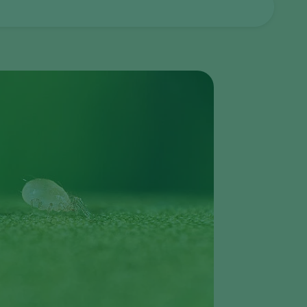
Greece
Hungary
India
Italy
Kenya
Korea
Mexico
Netherlands
Paraguay
Poland
Portugal
Russia
South Africa
Spain