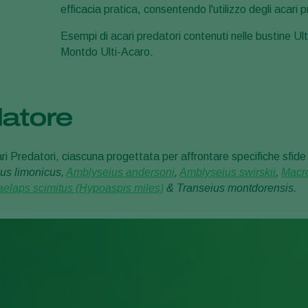
efficacia pratica, consentendo l'utilizzo degli acari 
Esempi di acari predatori contenuti nelle bustine Ul
Montdo Ulti-Acaro.
datore
i Predatori, ciascuna progettata per affrontare specifiche sfide di
us limonicus,
Amblyseius andersoni
,
Amblyseius swirskii
,
Macro
laelaps scimitus (Hypoaspis miles)
& Transeius montdorensis.