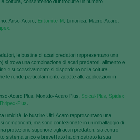
 la coltura, consentendo di introdurre un numero
 sono: Anso-Acaro,
Entomite-M
, Limonica, Macro-Acaro,
ipex
.
edatori, le bustine di acari predatori rappresentano una
io) si trova una combinazione di acari predatori, alimento e
ustine e successivamente si disperdono nella coltura.
che le rende particolarmente adatte alle applicazioni in
: Anso-Acaro Plus, Montdo-Acaro Plus,
Spical-Plus
,
Spidex
Thripex-Plus
.
 alta umidità, le bustine Ulti-Acaro rappresentano una
ssi componenti, ma sono confezionate in un imballaggio di
una protezione superiore agli acari predatori, sia contro
sto sistema unico e brevettato ha dimostrato la sua