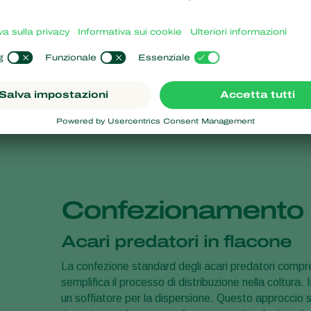
Confezionamento di
Acari predatori in flacone
La confezione standard degli acari predatori comp
semplifica il processo di distribuzione nella coltura. I
un soffiatore per la dispersione. Questo approccio 