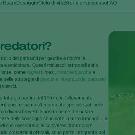
 Usare
Dosaggio
Ciclo di vita
Storie di successo
FAQ
redatori?
trollo dei parassiti per gestire e ridurre le
ura e orticoltura. Questi minuscoli artropodi sono
e piante, come
ragnetti
rossi,
mosche bianche
e
e delle strategie di
gestione integrata dei parassiti
 chimici.
predatori, a partire dal 1967 con l'allevamento
egli anni, ci siamo ulteriormente specializzati nella
mo diversi brevetti a nostro nome. La nostra
icurezza delle consegne sono note in tutto il mondo. La
di che consentano ai coltivatori di introdurre
ndo prestazioni ottimali, sono parte integrante del