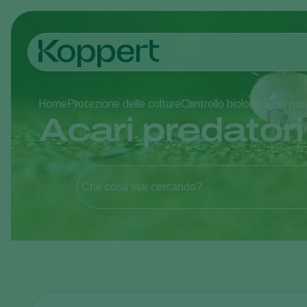
Home
Protezione delle colture
Controllo biologico dei par
Acari predatori
Che cosa stai cercando?