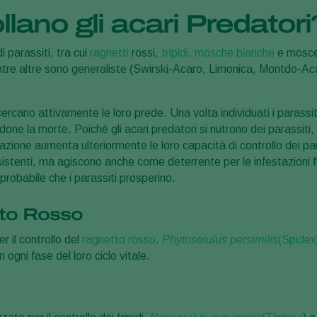
llano gli acari Predatori
di parassiti, tra cui
ragnetti
rossi,
tripidi
,
mosche bianche
e moscer
ntre altre sono generaliste (Swirski-Acaro, Limonica, Montdo-A
cano attivamente le loro prede. Una volta individuati i parassiti 
done la morte. Poiché gli acari predatori si nutrono dei parassit
azione aumenta ulteriormente le loro capacità di controllo dei para
esistenti, ma agiscono anche come deterrente per le infestazioni 
probabile che i parassiti prosperino.
tto Rosso
r il controllo del
ragnetto rosso
.
Phytoseiulus persimilis
(Spidex
ogni fase del loro ciclo vitale.