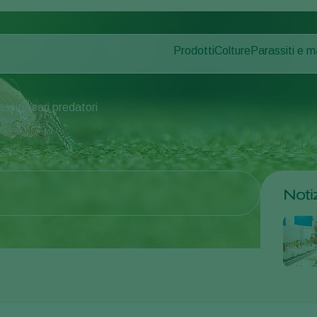
Prodotti
Colture
Parassiti e m
Parassiti dell
Controllo dei parassiti
Ortaggi in coltura pr
Malattie dell
Controllo delle malattie
Piante ornamentali
assiti
Acari predatori
Impollinazione
Frutta
Salute delle piante
Ortaggi in pieno ca
Applicazione
Seminativi
Monitoraggio
Disinfettante, Pulizia & Igien
Noti
Ombreggianti e Diffusi