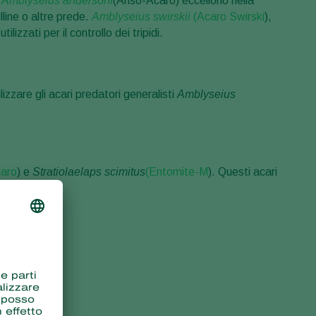
e
Amblyseius andersoni
(Anso-Acaro) eccellono nella
line o altre prede.
Amblyseius swirskii
(Acaro Swirski
),
izzati per il controllo dei tripidi.
lizzare gli acari predatori generalisti
Amblyseius
aro
) e
Stratiolaelaps scimitus
(Entomite-M
). Questi acari