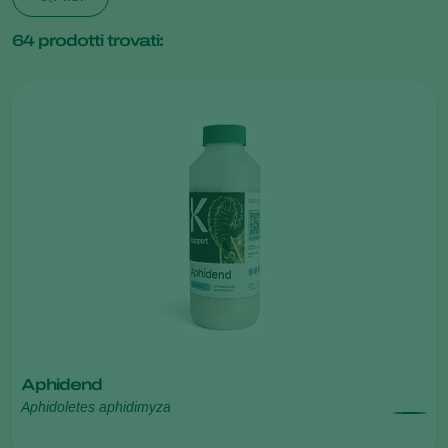
64
prodotti trovati:
Aphidend
Aphidoletes aphidimyza