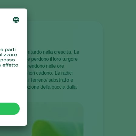
presentano un ritardo nella crescita. Le
chie, le foglie perdono il loro turgore
le piante si riprendono nelle ore
 boccioli dei fiori cadono. Le radici
 confine fra il terreno/ substrato e
 la facile rimozione della buccia dalla