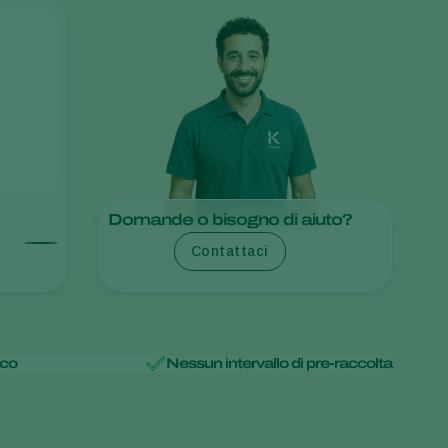
Sweden
Switzerland
Turkey
USA
United Kingdom
Domande o bisogno di aiuto?
Contattaci
ico
Nessun intervallo di pre-raccolta