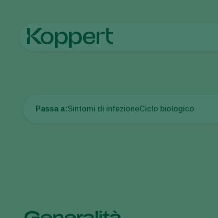
Home
Protezione delle colture
Malattie delle piante
Marci
Passa a:
Sintomi di infezione
Ciclo biologico
Generalità