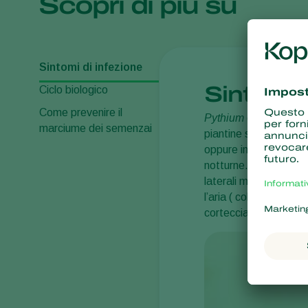
Scopri di più su
Sintomi di infezione
Sintomi 
Ciclo biologico
Come prevenire il
Pythium
colpisce le ra
marciume dei semenzai
piantine si affloscian
oppure ingialliscono a 
notturne. Tuttavia, in
laterali marciscono e 
l’aria ( colletto), la
corteccia della radice 