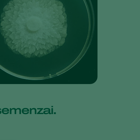
Greece
Hungary
India
Italy
Kenya
Korea
Mexico
Netherlands
Paraguay
Poland
 semenzai.
Portugal
Russia
South Africa
Spain