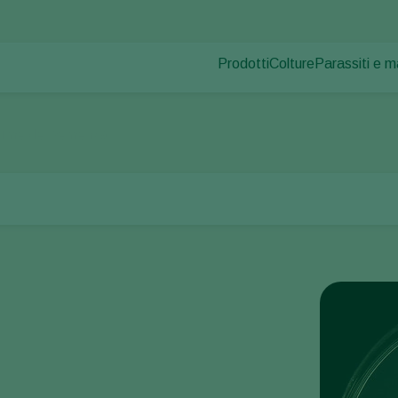
Prodotti
Colture
Parassiti e m
Parassiti dell
Controllo dei parassiti
Ortaggi in coltura pr
Malattie dell
Controllo delle malattie
Piante ornamentali
ume dei semenzai.
Impollinazione
Frutta
Salute delle piante
Ortaggi in pieno ca
Applicazione
Seminativi
Monitoraggio
Disinfettante, Pulizia & Igien
Ombreggianti e Diffusi