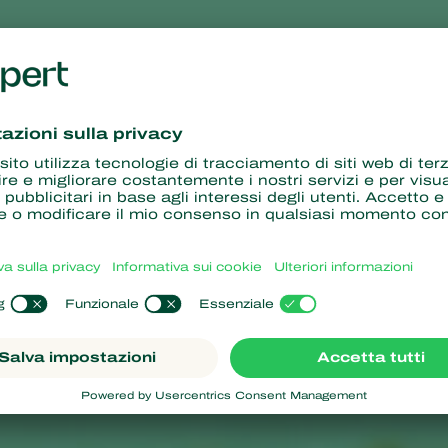
di infezione
dici, in particolare quelle delle giovani piante. Le piante infette 
o al suolo ("moria dei semenzai"). Nelle piante leggermente più vec
partire dalla punta, come ad esempio nei bulbi dei fiori. All'inizio 
 seguito appassiscono in modo irreversibile. Nelle piante in vaso, i
ben poco del sistema radicale riesce a sopravvivere. Nella zona di
 pianta diventa marrone. Un tipico sintomo di infezione da
Pythium
è
con l'unghia di un dito.