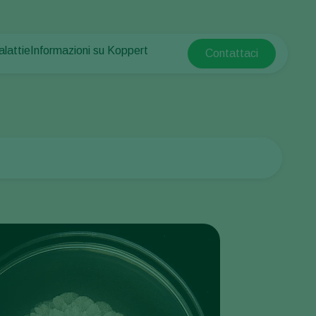
alattie
Informazioni su Koppert
Contattaci
Koppert Global
e piante
otetta
Informazioni su Koppert
Argentina
e piante
Notizie e informazioni
Austria
Lavora per Koppert
Belgium
mpo
Contatti
Brasil
Canada (English)
e
Canada (French)
Ecuador
Finland (Finnish)
Finland (Swedish)
France
Germany