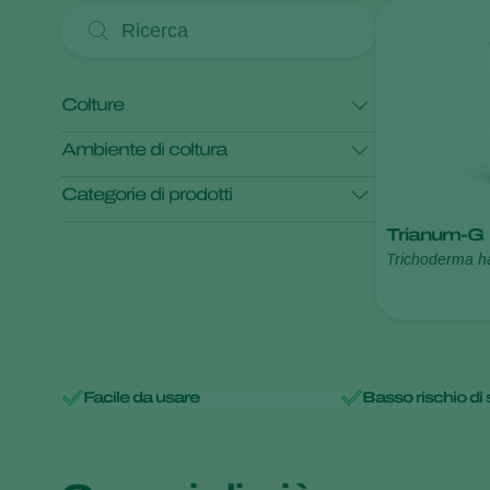
Colture
Ambiente di coltura
Anthurium
Asparago
Bosso
Categorie di prodotti
Cannabis
Cetriolino
Colture in pieno campo
Trianum-G
Colture Protette
Controllo delle malattie
Trichoderma h
Mostra tutti
Facile da usare
Basso rischio di