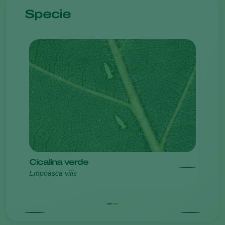
Specie
Cicalina verde
Cical
Empoasca vitis
Scaph