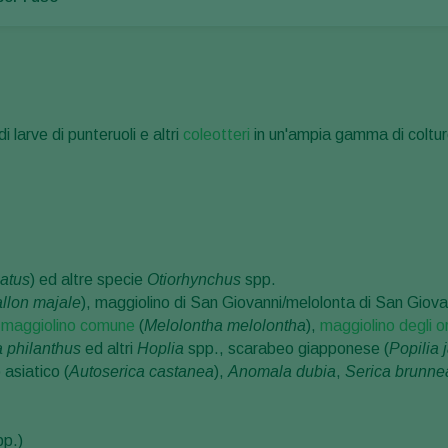
i larve di punteruoli e altri
coleotteri
in un'ampia gamma di coltur
catus
) ed altre specie
Otiorhynchus
spp.
lon majale
), maggiolino di San Giovanni/melolonta di San Giova
,
maggiolino comune
(
Melolontha melolontha
),
maggiolino degli or
a philanthus
ed altri
Hoplia
spp., scarabeo giapponese (
Popilia 
 asiatico (
Autoserica castanea
),
Anomala dubia
,
Serica brunne
pp.)