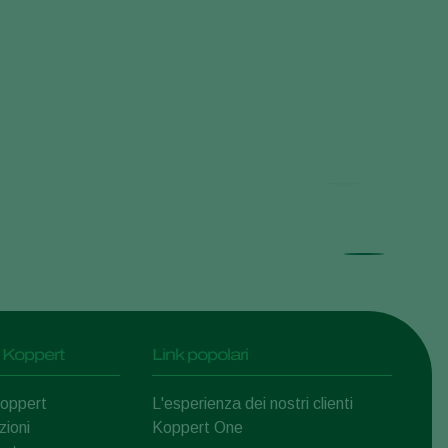
Nema
 Koppert
Link popolari
Koppert
L'esperienza dei nostri clienti
zioni
Koppert One