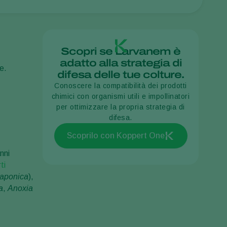
Sweden
Switzerland
Turkey
Scopri se Larvanem è
adatto alla strategia di
USA
e.
difesa delle tue colture.
United Kingdom
Conoscere la compatibilità dei prodotti
chimici con organismi utili e impollinatori
per ottimizzare la propria strategia di
difesa.
Scoprilo con Koppert One
nni
ti
japonica
),
a
,
Anoxia