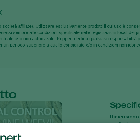
a
)
società affiliate). Utilizzare esclusivamente prodotti il cui uso è consen
nersi sempre alle condizioni specificate nelle registrazioni locali dei pr
entuale uso non autorizzato. Koppert declina qualsiasi responsabilità p
er un periodo superiore a quello consigliato e/o in condizioni non idone
tto
Specifi
Dimensioni d
confezione