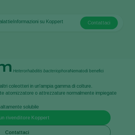
alattie
Informazioni su Koppert
Contattaci
Koppert Global
e piante
otetta
Informazioni su Koppert
Argentina
e piante
Notizie e informazioni
Austria
Lavora per Koppert
Belgium
mpo
Contatti
em
Brasil
Heterorhabditis bacteriophora
Nematodi benefici
Canada (English)
e
e altri coleotteri in un'ampia gamma di colture.
Canada (French)
te atomizzatore o attrezzature normalmente impiegate
Ecuador
Finland (Finnish)
altamente solubile
Finland (Swedish)
un rivenditore Koppert
France
Contattaci
Germany