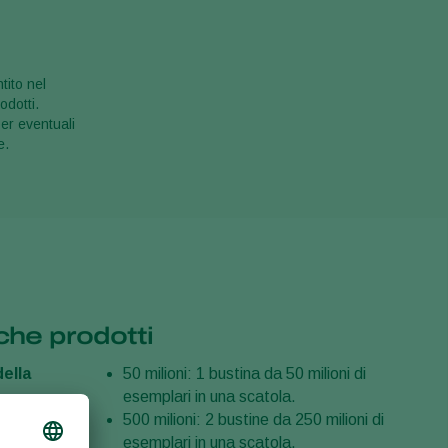
tito nel
odotti.
er eventuali
e.
che prodotti
ella
50 milioni: 1 bustina da 50 milioni di
esemplari in una scatola.
500 milioni: 2 bustine da 250 milioni di
esemplari in una scatola.