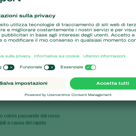
Fase di svil
Concentraz
iotici nelle loro cavità
in una fonte di cibo di cui i
 all'interno dell'ospite
 giorni dall'infezione.
iano colore passando dal rosso
bili a causa del rapido