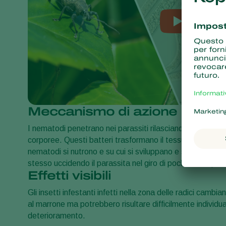
Meccanismo di azione
I nematodi penetrano nei parassiti rilasciando batteri simb
corporee. Questi batteri trasformano il tessuto dell'ospite 
nematodi si nutrono e su cui si sviluppano e si riproducono
stesso uccidendo il parassita nel giro di poche ore o pochi
Effetti visibili
Gli insetti infestanti infetti nella zona delle radici camb
al marrone ma potrebbero risultare difficilmente individua
deterioramento.