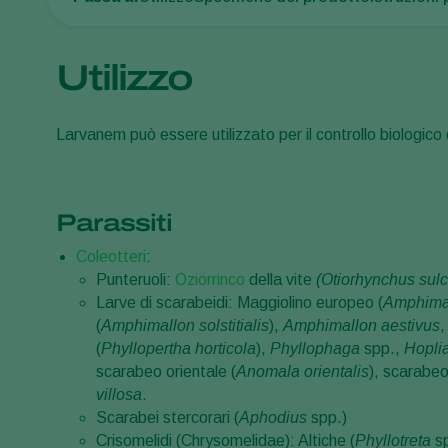
Utilizzo
Larvanem può essere utilizzato per il controllo biologico d
Parassiti
Coleotteri
:
Punteruoli:
Oziorrinco
della vite
(Otiorhynchus sul
Larve di scarabeidi: Maggiolino europeo (
Amphimal
(
Amphimallon solstitialis
),
Amphimallon aestivus
(
Phyllopertha horticola
),
Phyllophaga
spp.,
Hopli
scarabeo orientale (
Anomala orientalis
), scarabeo
villosa
.
Scarabei stercorari (
Aphodius
spp.)
Crisomelidi (Chrysomelidae): Altiche (
Phyllotreta
s