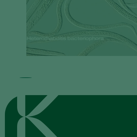
Heterorhabditis bacteriophora