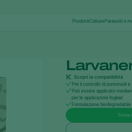
Prodotti
Colture
Parassiti e m
Parassiti dell
Controllo dei parassiti
Ortaggi in coltura pr
Malattie dell
Controllo delle malattie
Piante ornamentali
Impollinazione
Frutta
Salute delle piante
Ortaggi in pieno ca
Larvan
Applicazione
Seminativi
Monitoraggio
Scopri la compatibilità
Disinfettante, Pulizia & Igien
Per il controllo di punteruoli 
Ombreggianti e Diffusi
Può essere applicato median
per le applicazioni fogliari
Formulazione biodegradabile 
Trova 