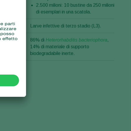
2.500 milioni: 10 bustine da 250 milioni
di esemplari in una scatola.
uppo
Larve infettive di terzo stadio (L3).
ione
86% di
Heterorhabditis bacteriophora
,
14% di materiale di supporto
biodegradabile inerte.