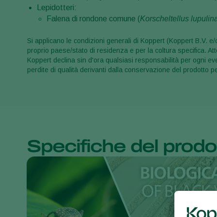
Lepidotteri:
Falena di rondone comune (
Korscheltellus lupulin
Si applicano le condizioni generali di Koppert (Koppert B.V. e/o 
proprio paese/stato di residenza e per la coltura specifica. Atte
Koppert declina sin d'ora qualsiasi responsabilità per ogni ev
perdite di qualità derivanti dalla conservazione del prodotto p
Specifiche del prodo