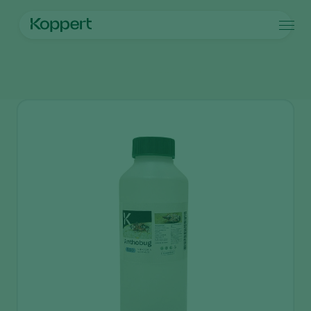
Prodotti
Home
Prodotti
Controllo dei parassiti
Anthobug
Koppert One
Contatti
Prodotti
Colture
Controllo dei parassiti
Colture
Parassiti e malattie
Controllo delle malattie
Ortaggi in coltura protetta
Parassiti e malattie
Informazioni su Koppert
Cerca
Impollinazione
Piante ornamentali
Parassiti delle piante
Informazioni su Koppert
Salute delle piante
Frutta
Malattie delle piante
Informazioni su Koppert
Applicazione
Ortaggi in pieno campo
Notizie e informazioni
Monitoraggio
Seminativi
Lavora per Koppert
Disinfettante, Pulizia & Igiene
Contatti
Ombreggianti e Diffusi