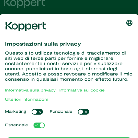
Ricevi le ultime novità e
informazioni
Iscriviti qui
Partner con la natura
Acari predatori
Informazioni su Koppert
Insetti predatori
Vespe parassite
Informazioni su Koppert
Nematodi benefici
Link popolari
Notizie e informazioni
Microrganismi benefici
Lavora per Koppert
Protezione delle colture
L'esperienza dei nostri clienti
Contatti
Impollinazione
Koppert One
Koppert Global