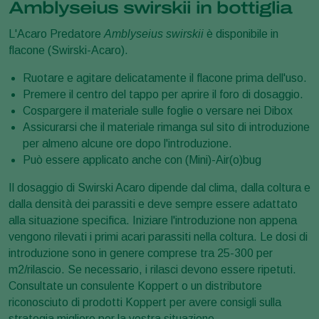
Amblyseius swirskii in bottiglia
L'Acaro Predatore
Amblyseius swirskii
è disponibile in
flacone (Swirski-Acaro).
Ruotare e agitare delicatamente il flacone prima dell'uso.
Premere il centro del tappo per aprire il foro di dosaggio.
Cospargere il materiale sulle foglie o versare nei Dibox
Assicurarsi che il materiale rimanga sul sito di introduzione
per almeno alcune ore dopo l'introduzione.
Può essere applicato anche con (Mini)-Air(o)bug
Il dosaggio di Swirski Acaro dipende dal clima, dalla coltura e
dalla densità dei parassiti e deve sempre essere adattato
alla situazione specifica. Iniziare l'introduzione non appena
vengono rilevati i primi acari parassiti nella coltura. Le dosi di
introduzione sono in genere comprese tra 25-300 per
m2/rilascio. Se necessario, i rilasci devono essere ripetuti.
Consultate un consulente Koppert o un distributore
riconosciuto di prodotti Koppert per avere consigli sulla
strategia migliore per la vostra situazione.