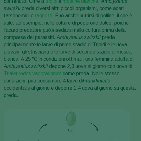
contenuto. Oltre a
tripidi
e
mosche bianche
,
Amblyseius
swirskii
preda diversi altri piccoli organismi, come acari
tarsonemidi e
ragnetti
. Può anche nutrirsi di polline, il che è
utile, ad esempio, nelle colture di peperone dolce, poiché
l'acaro predatore può insediarsi nella coltura prima della
comparsa dei parassiti.
Amblyseius swirskii
preda
principalmente le larve di primo stadio di Tripidi e le uova
giovani, gli striscianti e le larve di secondo stadio di mosca
bianca. A 25 °C in condizioni ottimali, una femmina adulta di
Amblyseius swirskii
depone 2,3 uova al giorno con uova di
Trialeurodes vaporariorum
come preda. Nelle stesse
condizioni, può consumare 4 larve di
Frankliniella
occidentalis al giorno e deporre 1,4 uova al giorno su questa
preda.