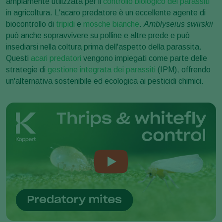
ampiamente utilizzata per il
controllo biologico dei parassiti
in agricoltura. L'acaro predatore è un eccellente agente di
biocontrollo di
tripidi
e
mosche bianche
.
Amblyseius swirskii
può anche sopravvivere su polline e altre prede e può
insediarsi nella coltura prima dell'aspetto della parassita.
Questi
acari predatori
vengono impiegati come parte delle
strategie di
gestione integrata dei parassiti
(IPM), offrendo
un'alternativa sostenibile ed ecologica ai pesticidi chimici.