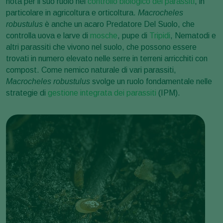
nota per il suo ruolo nel
controllo biologico dei parassiti
, in
particolare in agricoltura e orticoltura.
Macrocheles
robustulus
è anche un acaro Predatore Del Suolo, che
controlla uova e larve di
mosche
, pupe di
Tripidi
, Nematodi e
altri parassiti che vivono nel suolo, che possono essere
trovati in numero elevato nelle serre in terreni arricchiti con
compost. Come nemico naturale di vari parassiti,
Macrocheles robustulus
svolge un ruolo fondamentale nelle
strategie di
gestione integrata dei parassiti
(IPM).