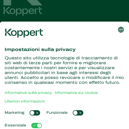
Ricevi le ultime novità e
informazioni
Iscriviti qui
Partner con la natura
Acari predatori
Informazioni su Koppert
Insetti predatori
Vespe parassite
Informazioni su Koppert
Nematodi benefici
Link popolari
Notizie e informazioni
Microrganismi benefici
Lavora per Koppert
Protezione delle colture
L'esperienza dei nostri clienti
Contatti