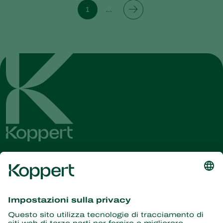
1
2
Ricevi le ultime novità e
informazioni
Iscriviti qui