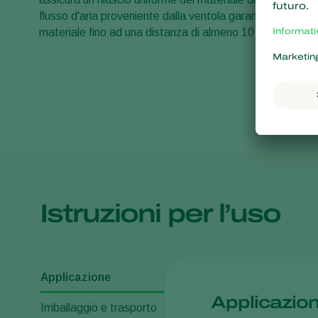
flusso d'aria proveniente dalla ventola garantisce la dist
materiale fino ad una distanza di almeno 10 metri dall'Ai
Istruzioni per l’uso
Applicazione
Applicazio
Imballaggio e trasporto