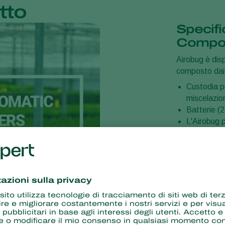
tto
Specifi
Compon
Airobug è disp
composto dai
Custodia pe
miscelazio
Batterie (2
L'Airobug 
fissare il d
Volume
3 litri e 5 litr
Campo 
10 metri (5 met
bug e i dosatori rotanti
 contiene nemici naturali. Il