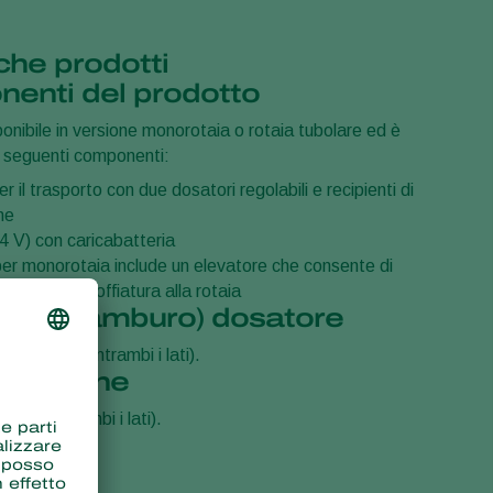
che prodotti
enti del prodotto
onibile in versione monorotaia o rotaia tubolare ed è
 seguenti componenti:
r il trasporto con due dosatori regolabili e recipienti di
ne
4 V) con caricabatteria
per monorotaia include un elevatore che consente di
ispositivo di soffiatura alla rotaia
 del (tamburo) dosatore
i (doppio lato/entrambi i lati).
d'azione
ri su entrambi i lati).