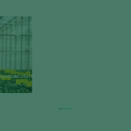
biocontrollo con Natutec Airobreez