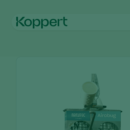
Home
Prodotti
Applicazione
Natutec Airobug