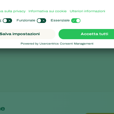
ribuzione uniforme di questo
robug.
ne