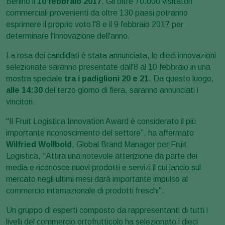
Berlino il
10 febbraio 2017
. Gli oltre 70.000 visitatori
commerciali provenienti da oltre 130 paesi potranno
esprimere il proprio voto l'8 e il 9 febbraio 2017 per
determinare l'innovazione dell'anno.
La rosa dei candidati è stata annunciata, le dieci innovazioni
selezionate saranno presentate dall'8 al 10 febbraio in una
mostra speciale
tra i padiglioni 20 e 21
. Da questo luogo,
alle 14:30
del terzo giorno di fiera, saranno annunciati i
vincitori.
"Il Fruit Logistica Innovation Award è considerato il più
importante riconoscimento del settore”, ha affermato
Wilfried Wollbold
, Global Brand Manager per Fruit
Logistica, “Attira una notevole attenzione da parte dei
media e riconosce nuovi prodotti e servizi il cui lancio sul
mercato negli ultimi mesi darà importante impulso al
commercio internazionale di prodotti freschi".
Un gruppo di esperti composto da rappresentanti di tutti i
livelli del commercio ortofrutticolo ha selezionato i dieci