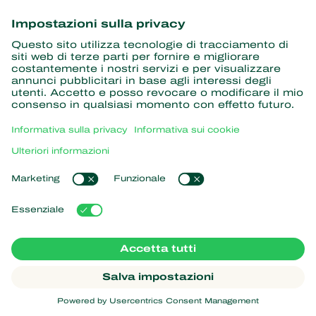
informazioni
Iscriviti qui
Partner con la natura
Acari predatori
Informazioni su Koppert
Insetti predatori
Vespe parassite
Informazioni su Koppert
Nematodi benefici
Link popolari
Notizie e informazioni
Microrganismi benefici
Lavora per Koppert
Protezione delle colture
L'esperienza dei nostri clienti
Contatti
Impollinazione
Koppert One
Koppert Global
Gestione dei cookie
Informativa sulla privacy
Disclaimer
Argentina
Informativa sui cookie
Mappa del sito
Koppert
Copyright 2026