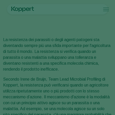
Prodotti
Home
Notizie e informazioni
Notizia
Biocontrollo: un sistema di d
Koppert One
Contatti
Prodotti
Colture
Controllo dei parassiti
Colture
Parassiti e malattie
La resistenza dei parassiti o degli agenti patogeni sta
Controllo delle malattie
Ortaggi in coltura protetta
Parassiti e malattie
Informazioni su Koppert
Cerca
diventando sempre più una sfida importante per l'agricoltura
Impollinazione
Piante ornamentali
Parassiti delle piante
Informazioni su Koppert
di tutto il mondo. La resistenza si verifica quando un
Salute delle piante
Frutta
Malattie delle piante
Informazioni su Koppert
parassita o una malattia sviluppano una tolleranza e
Applicazione
Ortaggi in pieno campo
Notizie e informazioni
diventano resistenti a una specifica molecola chimica,
Monitoraggio
Seminativi
Lavora per Koppert
rendendo il prodotto inefficace.
Disinfettante, Pulizia & Igiene
Contatti
Ombreggianti e Diffusi
Secondo Irene de Bruijn, Team Lead Microbial Profiling di
Koppert, la resistenza può verificarsi quando un agricoltore
utilizza ripetutamente uno o più prodotti con lo stesso
meccanismo d’azione. Il meccanismo d'azione è la modalità
con cui un principio attivo agisce su un parassita o una
malattia. Ad esempio, se una molecola agisce su un solo
sito specifico del parassita, c'è una maggiore probabilità che