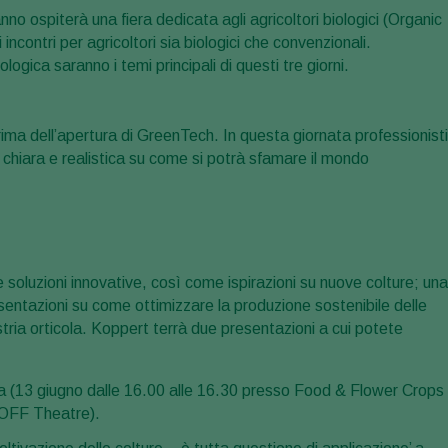
no ospiterà una fiera dedicata agli agricoltori biologici (Organic
contri per agricoltori sia biologici che convenzionali.
gica saranno i temi principali di questi tre giorni.
rima dell’apertura di GreenTech. In questa giornata professionisti
ne chiara e realistica su come si potrà sfamare il mondo
 soluzioni innovative, così come ispirazioni su nuove colture; una
esentazioni su come ottimizzare la produzione sostenibile delle
ustria orticola. Koppert terrà due presentazioni a cui potete
inga (13 giugno dalle 16.00 alle 16.30 presso Food & Flower Crops
 TOFF Theatre).