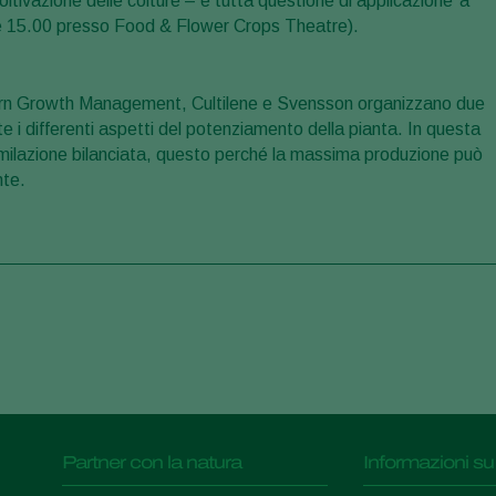
oltivazione delle colture – è tutta questione di applicazione’ a
alle 15.00 presso Food & Flower Crops Theatre).
rn Growth Management, Cultilene e Svensson organizzano due
e i differenti aspetti del potenziamento della pianta. In questa
imilazione bilanciata, questo perché la massima produzione può
nte.
Partner con la natura
Informazioni su