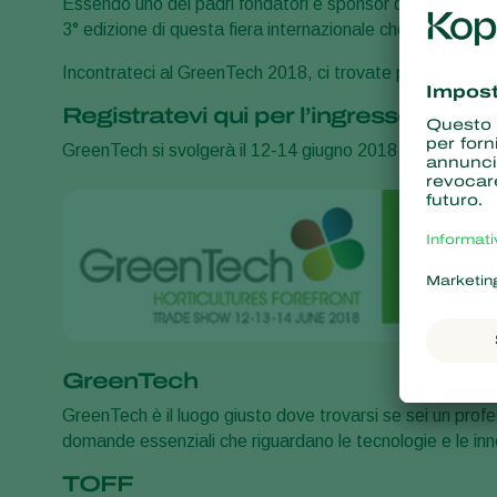
Essendo uno dei padri fondatori e sponsor di GreenTec
3° edizione di questa fiera internazionale che gioca un ru
Incontrateci al GreenTech 2018, ci trovate presso lo stan
Registratevi qui per l’ingresso gratuit
GreenTech si svolgerà il 12-14 giugno 2018 presso il c
GreenTech
GreenTech è il luogo giusto dove trovarsi se sei un profess
domande essenziali che riguardano le tecnologie e le inno
TOFF