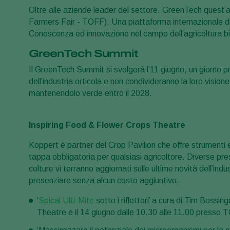
Oltre alle aziende leader del settore, GreenTech quest’an
Farmers Fair - TOFF). Una piattaforma internazionale di in
Conoscenza ed innovazione nel campo dell’agricoltura biolo
GreenTech Summit
Il GreenTech Summit si svolgerà l’11 giugno, un giorno p
dell’industria orticola e non condivideranno la loro visio
mantenendolo verde entro il 2028.
Inspiring Food & Flower Crops Theatre
Koppert è partner del Crop Pavilion che offre strumenti e
tappa obbligatoria per qualsiasi agricoltore. Diverse pr
colture vi terranno aggiornati sulle ultime novità dell’ind
presenziare senza alcun costo aggiuntivo.
‘
Spical Ulti-Mite
sotto i riflettori’ a cura di Tim Boss
Theatre e il 14 giugno dalle 10.30 alle 11.00 presso