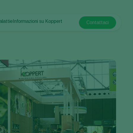
alattie
Informazioni su Koppert
Contattaci
Koppert Global
e piante
otetta
Informazioni su Koppert
Argentina
e piante
Notizie e informazioni
Austria
Lavora per Koppert
Belgium
mpo
Contatti
Brasil
Canada (English)
e
Canada (French)
Ecuador
Finland (Finnish)
Finland (Swedish)
France
Germany