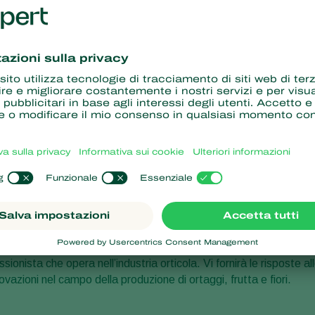
h Amsterdam 2018, Koppert Biological Systems parteciperà alla
olo di primo piano nel panorama dell’industria orticola.
d 240 nella hall 8.
o!
entro RAI Amsterdam, Paesi Bassi.
ionista che opera nell’industria orticola. Vi fornirà le risposte al
vazioni nel campo della produzione di ortaggi, frutta e fiori.