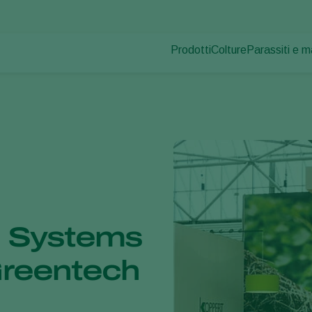
Prodotti
Colture
Parassiti e m
Parassiti dell
Controllo dei parassiti
Ortaggi in coltura pr
Malattie dell
Controllo delle malattie
Piante ornamentali
Impollinazione
Frutta
Salute delle piante
Ortaggi in pieno ca
Applicazione
Seminativi
Monitoraggio
Disinfettante, Pulizia & Igien
Ombreggianti e Diffusi
l Systems
Greentech