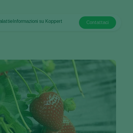
alattie
Informazioni su Koppert
Contattaci
Koppert Global
e piante
otetta
Informazioni su Koppert
Argentina
e piante
Notizie e informazioni
Austria
Lavora per Koppert
Belgium
mpo
Contatti
Brasil
Canada (English)
e
Canada (French)
Ecuador
Finland (Finnish)
Finland (Swedish)
France
Germany