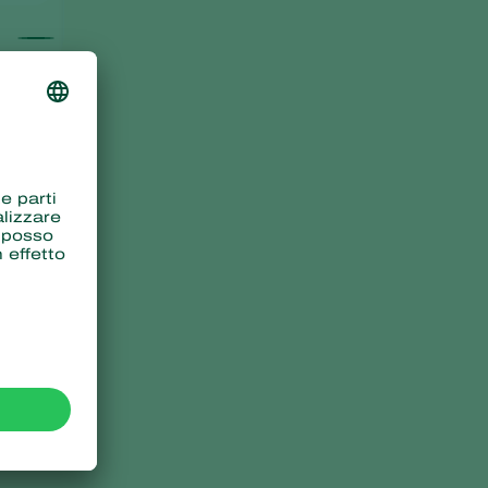
Spidex
Phytoseiulus persimilis