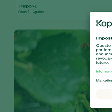
Thripor-L
Orius laevigatus