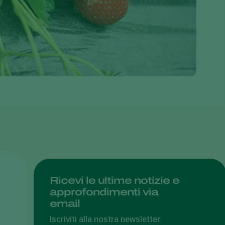
Greece
Hungary
India
Italy
Kenya
Korea
Mexico
Netherlands
Paraguay
Poland
Portugal
Ricevi le ultime notizie e
approfondimenti via
Russia
email
South Africa
Iscriviti alla nostra newsletter
Spain