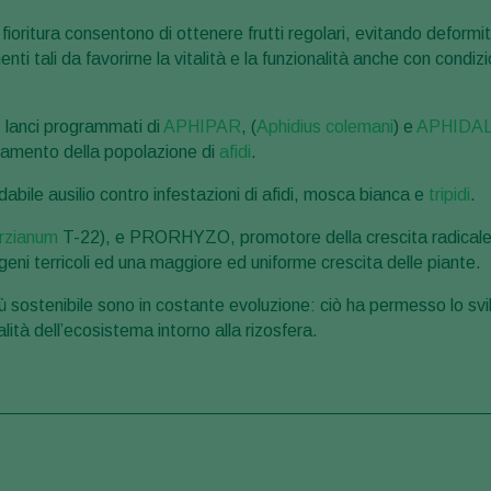
a fioritura consentono di ottenere frutti regolari, evitando deformi
 tali da favorirne la vitalità e la funzionalità anche con condizi
 lanci programmati di
APHIPAR
, (
Aphidius colemani
) e
APHIDAL
ssamento della popolazione di
afidi
.
bile ausilio contro infestazioni di afidi, mosca bianca e
tripidi
.
rzianum
T-22), e PRORHYZO, promotore della crescita radicale,
eni terricoli ed una maggiore ed uniforme crescita delle piante.
ù sostenibile sono in costante evoluzione: ciò ha permesso lo svi
lità dell’ecosistema intorno alla rizosfera.