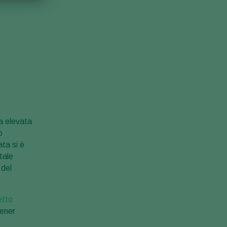
a elevata
o
ata si è
tale
 del
tto
tener