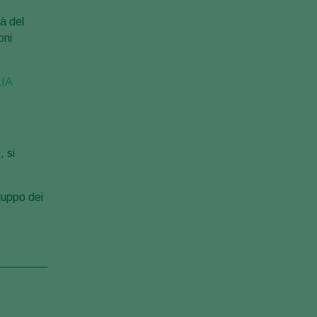
tà del
oni
IA
 si
luppo dei