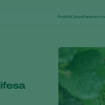
Prodotti
Colture
Parassiti e m
Parassiti dell
Controllo dei parassiti
Ortaggi in coltura pr
Malattie dell
Controllo delle malattie
Piante ornamentali
Impollinazione
Frutta
Salute delle piante
Ortaggi in pieno ca
Applicazione
Seminativi
Monitoraggio
Disinfettante, Pulizia & Igien
Ombreggianti e Diffusi
difesa