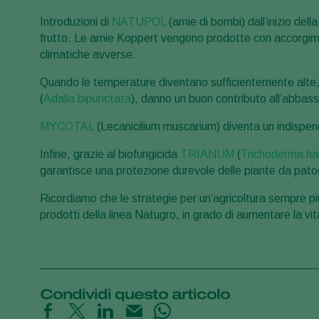
Introduzioni di
NATUPOL
(arnie di bombi) dall’inizio dell
frutto. Le arnie Koppert vengono prodotte con accorgimenti
climatiche avverse.
Quando le temperature diventano sufficientemente alte,
(
Adalia bipunctata
), danno un buon contributo all’abba
MYCOTAL
(Lecanicilium muscarium) diventa un indispenda
Infine, grazie al biofungicida
TRIANUM
(
Trichoderma ha
garantisce una protezione durevole delle piante da patog
Ricordiamo che le strategie per un’agricoltura sempre pi
prodotti della linea Natugro, in grado di aumentare la vita
Condividi questo articolo