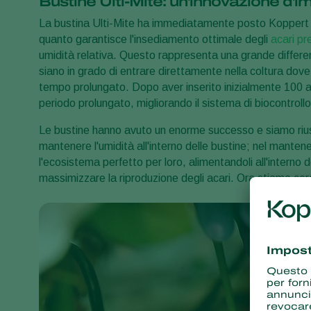
Bustine Ulti-Mite: un'innovazione d'i
La bustina Ulti-Mite ha immediatamente posto Koppert in
quanto garantisce l'insediamento ottimale degli
acari pr
umidità relativa. Questo rappresenta una grande differenz
siano in grado di entrare direttamente nella coltura dove
tempo prolungato. Dopo aver inserito inizialmente 100 a
periodo prolungato, migliorando il sistema di biocontrollo
Le bustine hanno avuto un enorme successo e siamo riuscit
mantenere l'umidità all'interno delle bustine; nel mantene
l'ecosistema perfetto per loro, alimentandoli all'interno 
massimizzare la riproduzione degli acari. Ora stiamo cerca