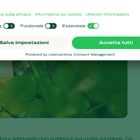
ori e anticipando i loro problemi è una routine quotidiana. Ciò