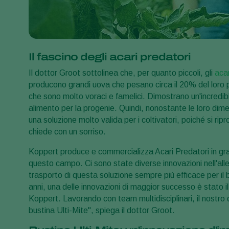
Il fascino degli acari predatori
Il dottor Groot sottolinea che, per quanto piccoli, gli
acar
producono grandi uova che pesano circa il 20% del loro pe
che sono molto voraci e famelici. Dimostrano un'incredibile
alimento per la progenie. Quindi, nonostante le loro dime
una soluzione molto valida per i coltivatori, poiché si r
chiede con un sorriso.
Koppert produce e commercializza Acari Predatori in gra
questo campo. Ci sono state diverse innovazioni nell'al
trasporto di questa soluzione sempre più efficace per il bi
anni, una delle innovazioni di maggior successo è stato i
Koppert. Lavorando con team multidisciplinari, il nostro
bustina Ulti-Mite", spiega il dottor Groot.