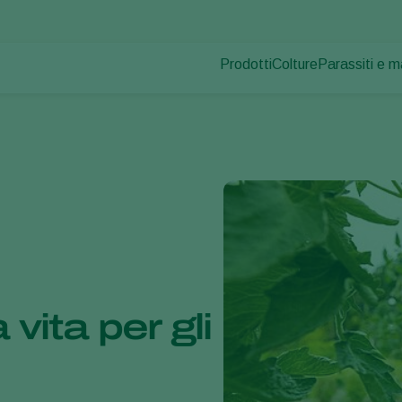
Prodotti
Colture
Parassiti e m
Parassiti dell
Controllo dei parassiti
Ortaggi in coltura pr
Malattie dell
Controllo delle malattie
Piante ornamentali
Impollinazione
Frutta
Salute delle piante
Ortaggi in pieno ca
Applicazione
Seminativi
Monitoraggio
Disinfettante, Pulizia & Igien
Ombreggianti e Diffusi
vita per gli