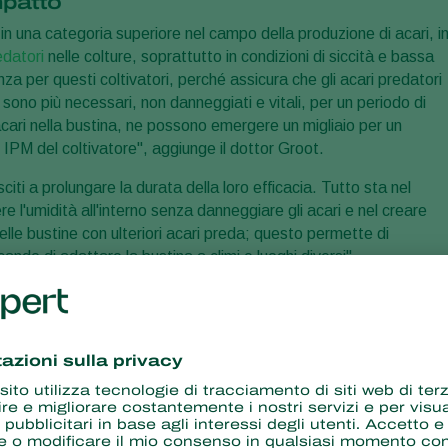
mpatto
 una categoria superiore nel campo della produzione di acari, i
edatori
nelle colture, soprattutto in condizioni di siccità e bassa
a per questi coltivatori, perché assicura che gli acari predatori
 sono più necessari, non danneggiati e vitali, per un periodo di
cari nella bustina, ne possono emergere un migliaio per un
 IPM del coltivatore", aggiunge il dottor Groot.
i a prolungare la durata della loro efficacia. Tutto sta nel
re l'umidità all'interno senza danneggiare gli acari e nel creare
delle bustine con ulteriori acari preda; questo permette di
ndo di adattare la bustina a climi e luoghi diversi".