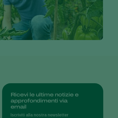
Greece
Hungary
India
Italy
Kenya
Korea
Mexico
Netherlands
Paraguay
Poland
Portugal
Ricevi le ultime notizie e
approfondimenti via
Russia
email
South Africa
Iscriviti alla nostra newsletter
Spain