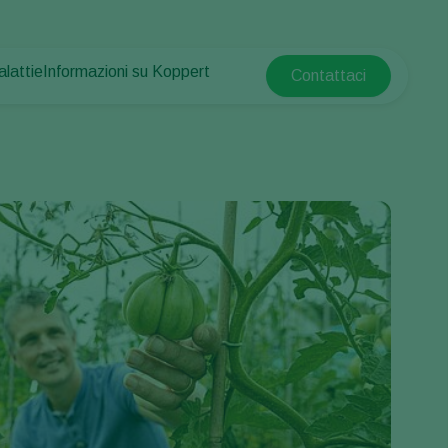
alattie
Informazioni su Koppert
Contattaci
Koppert Global
e piante
otetta
Informazioni su Koppert
Argentina
e piante
Notizie e informazioni
Austria
Lavora per Koppert
Belgium
mpo
Contatti
Brasil
Canada (English)
e
Canada (French)
Ecuador
Finland (Finnish)
Finland (Swedish)
France
Germany