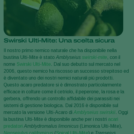
Swirski Ulti-Mite: Una scelta sicura
Il nostro primo nemico naturale che ha disponibile nella
bustina Ulti-Mite è stato
Amblyseius
swirski-mite
, con il
nome
Swirski Ulti-Mite
. Dal suo debutto sul mercato nel
2006, questo nemico ha riscosso un successo strepitoso ed
è diventato uno dei nostri nemici naturali più prodotti.
Questo acaro predatore si è dimostrato particolarmente
efficace in colture come il cetriolo, il peperone, la rosa e la
gerbera, offrendo un controllo affidabile dei parassiti nei
sistemi di gestione biologica. Dal 2016 è disponibile sul
mercato la versione Ulti-Acaro di
Amblyseius swirskii
. Oggi
la bustina Ulti-Mite è disponibile anche per i nostri
acari
predatori
Amblydromalus limonicus
(Limonica Ulti-Mite),
Neoseiulus californicus
(
Spical Ulti-Mite
) e
Transeius