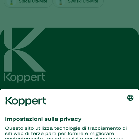
Spical Ulti-Mite
Swirski Ulti-Mite
Ricevi le ultime novità e
informazioni
Iscriviti qui