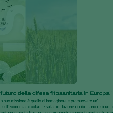
futuro della difesa fitosanitaria in Europa"
 La sua missione è quella di immaginare e promuovere un'
 sull'economia circolare e sulla produzione di cibo sano e sicuro i
ontempo posti di lavoro, incoraggiando gli investimenti nelle are