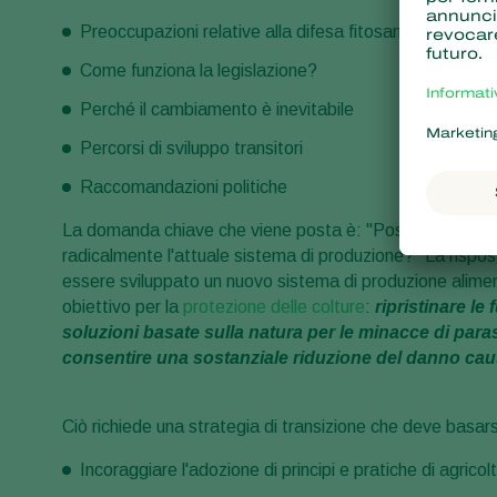
Preoccupazioni relative alla difesa fitosanitaria
Come funziona la legislazione?
Perché il cambiamento è inevitabile
Percorsi di sviluppo transitori
Raccomandazioni politiche
La domanda chiave che viene posta è: "Possiamo continu
radicalmente l'attuale sistema di produzione?" La rispos
essere sviluppato un nuovo sistema di produzione alimen
obiettivo per la
protezione delle colture
:
ripristinare le
soluzioni basate sulla natura per le minacce di parassit
consentire una sostanziale riduzione del danno causa
Ciò richiede una strategia di transizione che deve basars
Incoraggiare l'adozione di principi e pratiche di agricolt