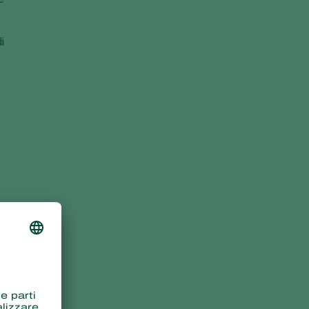
i
à
ti
.