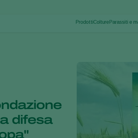
Prodotti
Colture
Parassiti e m
Parassiti dell
Controllo dei parassiti
Ortaggi in coltura pr
Malattie dell
Controllo delle malattie
Piante ornamentali
Impollinazione
Frutta
Salute delle piante
Ortaggi in pieno ca
Applicazione
Seminativi
Monitoraggio
Disinfettante, Pulizia & Igien
Ombreggianti e Diffusi
Fondazione
la difesa
ropa"