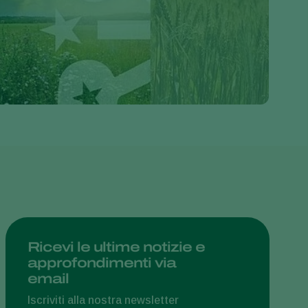
Greece
Hungary
India
Italy
Kenya
Korea
Mexico
Netherlands
Paraguay
Poland
Portugal
Ricevi le ultime notizie e
approfondimenti via
Russia
email
South Africa
Iscriviti alla nostra newsletter
Spain