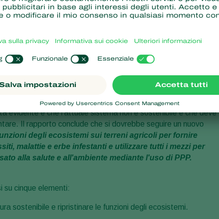
are con la difesa fitosanitaria odierna o è necessario cambiare
ta evidente è che l'attuale sistema non è sostenibile e che deve
tare. Il rapporto conclude che si dovrebbe seguire un nuovo
 funzioni degli ecosistemi sui terreni agricoli per fornire
i, malattie e erbe infestanti e utilizzare tutti i mezzi per
to alla salute e all'ambiente mediante l'uso di PPP.
i su cinque elementi:
ura sostenibile e ripristinare le funzioni degli ecosistemi.