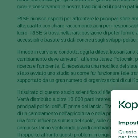
rurali e conservando le nostre tradizioni ed il nostro patr
RISE riunisce esperti per affrontare le principali sfide am
alta qualità con chiare raccomandazioni per i responsabili
lucro, RISE si trova nella rara posizione di poter fornire a
accessibili e basate su dati concreti sugli sviluppi politici
Il modo in cui viene condotta oggi la difesa fitosanitaria 
cambiamento deve arrivare", afferma Janez Potocnik, p
ricerca e l'ambiente. È necessaria una modifica del sistem
stato avviato uno studio su come far funzionare tale tran
supportato da un gran numero di organizzazioni di cui Kopp
Il risultato di questo studio scientifico si riflette in un ra
Verrà distribuito a oltre 10.000 parti interessate nel se
principali politici dell'UE prima del lancio. Tra le altre
di un cambiamento nell'agricoltura e nella protezione fito
una forte influenza sull'uso del suolo, sulle colture coltiva
campi si stanno verificando grandi cambiamenti, necessar
Il rapporto affronta questi problemi in cinque capitoli: