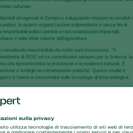
imonio culturale.
bientali ed agricole in Europa e sviluppando relazioni accessibili d
 politici. In quanto organizzazione indipendente e senza fini di
i responsabili politici opinioni e raccomandazioni imparziali,
 chiave e sulle sfide odierne dell'agricoltura.
è considerato insostenibile da molte parti interessate. "Il
residente di RISE ed ex commissario europeo per la Scienza, la
a che ripristinerebbe la protezione e la resilienza naturali. È
sizione e fornirgli raccomandazioni politiche. Questo studio è
ert è l'unica a concentrarsi sulle tecnologie di lotta biologica.
pporto che è stato presentato il 20 aprile ai responsabili politici.
ttore agricolo e ambientale e nei media. Sarà inoltre presentato ai
 cose, questo rapporto sarà importante per discutere della necessit
sanitaria non solo in agricoltura, ma anche in settori che hanno
te e sui loro scopi e sulle abitudini alimentari umane. In tutti ques
i per garantire una produzione di cibo sano in mania sostenibile