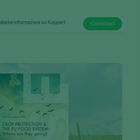
alattie
Informazioni su Koppert
Contattaci
Koppert Global
e piante
otetta
Informazioni su Koppert
Argentina
e piante
Notizie e informazioni
Austria
Lavora per Koppert
Belgium
mpo
Contatti
Brasil
Canada (English)
e
Canada (French)
Ecuador
Finland (Finnish)
Finland (Swedish)
France
Germany