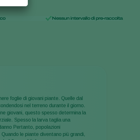
ico
Nessun intervallo di pre-raccolta
ere foglie di giovani piante. Quelle dal
ondendosi nel terreno durante il giorno.
ntine giovani, questo spesso determina la
rziale. Spesso la larva taglia una
 danno Pertanto, popolazioni
. Quando le piante diventano più grandi,