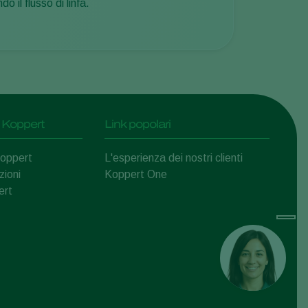
 il flusso di linfa.
 Koppert
Link popolari
Koppert
L'esperienza dei nostri clienti
zioni
Koppert One
ert