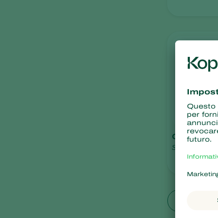
Casea
Steinernema c
Mostra tut