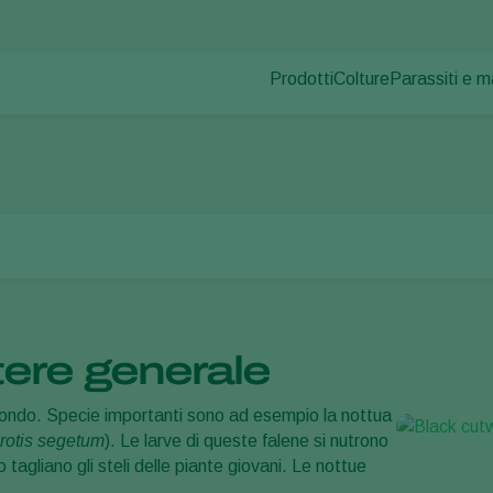
Prodotti
Colture
Parassiti e m
Parassiti dell
Controllo dei parassiti
Ortaggi in coltura pr
Malattie dell
Controllo delle malattie
Piante ornamentali
i
Nottue
Impollinazione
Frutta
Salute delle piante
Ortaggi in pieno ca
Applicazione
Seminativi
Monitoraggio
Disinfettante, Pulizia & Igien
Ombreggianti e Diffusi
tere generale
 mondo. Specie importanti sono ad esempio la nottua
rotis segetum
). Le larve di queste falene si nutrono
so tagliano gli steli delle piante giovani. Le nottue
.