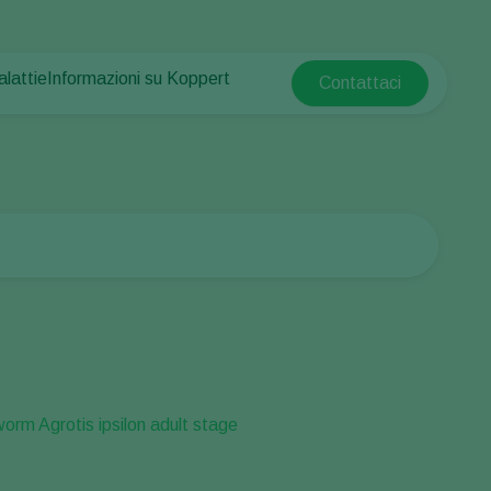
alattie
Informazioni su Koppert
Contattaci
Koppert Global
e piante
otetta
Informazioni su Koppert
Argentina
e piante
Notizie e informazioni
Austria
Lavora per Koppert
Belgium
mpo
Contatti
Brasil
Canada (English)
e
Canada (French)
Ecuador
Finland (Finnish)
Finland (Swedish)
France
Germany