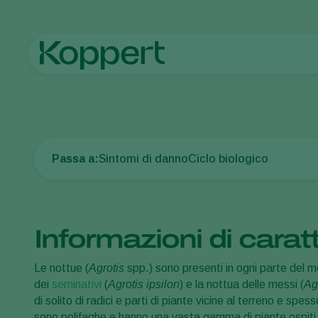
Home
Protezione delle colture
Parassiti delle piante
Bruch
Passa a:
Sintomi di danno
Ciclo biologico
Informazioni di carat
Le nottue (
Agrotis
spp.) sono presenti in ogni parte del
dei
seminativi
(
Agrotis ipsilon
) e la nottua delle messi (
Ag
di solito di radici e parti di piante vicine al terreno e spes
sono polifaghe e hanno una vasta gamma di piante ospiti