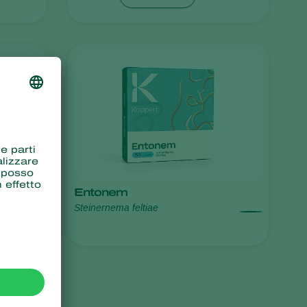
Sweden
Switzerland
Turkey
USA
United Kingdom
Entonem
Steinernema feltiae