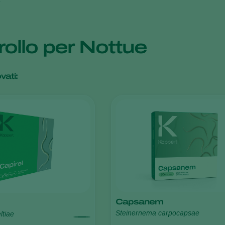
rollo per Nottue
vati:
Capsanem
Steinernema carpocapsae
ltiae