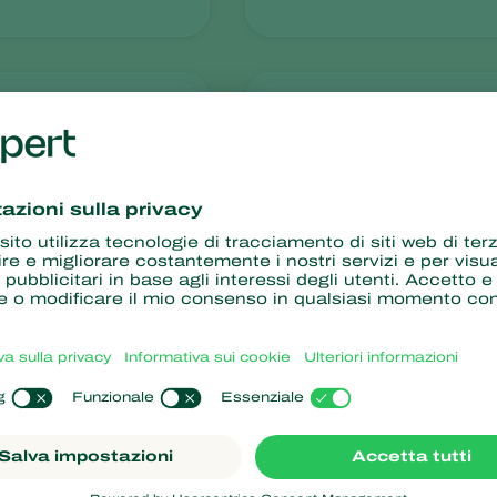
Deltatrap
x
arpocapsae
ti