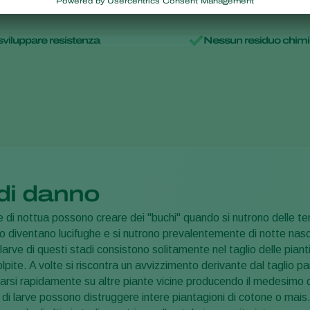
 sviluppare resistenza
Nessun residuo chim
di danno
rve di nottua possono creare dei "buchi" quando si nutrono delle ten
io diventano lucifughe e si nutrono prevalentemente di notte nasc
e larve di questi stadi consistono solitamente nel taglio delle pia
lpite. A volte si riscontra un avvizzimento derivante dal taglio pa
tarsi rapidamente su altre piante vicine producendo il medesimo
 di larve possono distruggere intere piantagioni di cotone o mais