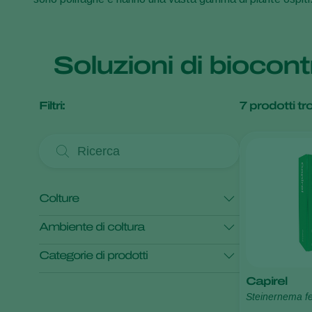
Soluzioni di biocont
Filtri:
7
prodotti tro
Colture
Ambiente di coltura
Cipolla
Indivia
Patata
Categorie di prodotti
Colture in pieno campo
Capirel
Colture Protette
Controllo dei parassiti
Monitoraggio
Steinernema fe