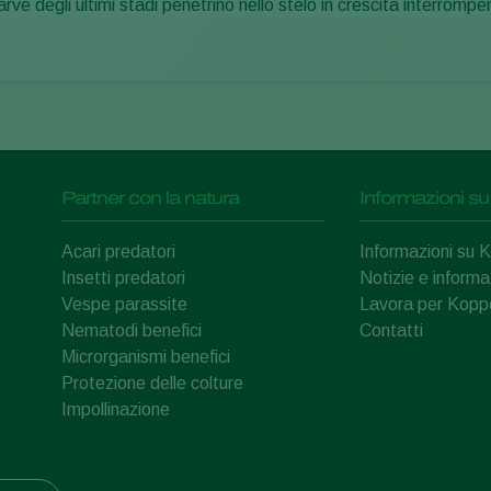
ve degli ultimi stadi penetrino nello stelo in crescita interrompendo
Partner con la natura
Informazioni su
Acari predatori
Informazioni su 
Insetti predatori
Notizie e informa
Vespe parassite
Lavora per Kopp
Nematodi benefici
Contatti
Microrganismi benefici
Protezione delle colture
Impollinazione