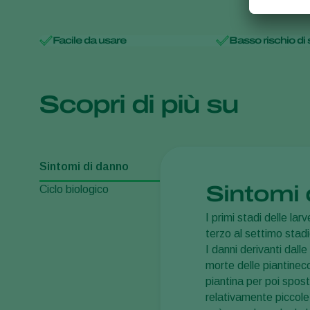
Facile da usare
Basso rischio di
Scopri di più su
Sintomi di danno
Sintomi 
Ciclo biologico
I primi stadi delle la
terzo al settimo stad
I danni derivanti dall
morte delle piantineco
piantina per poi spos
relativamente piccole