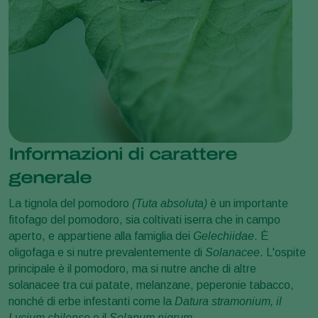
Informazioni di carattere
generale
La tignola del pomodoro
(Tuta absoluta)
è un importante
fitofago del pomodoro, sia coltivati iserra che in campo
aperto, e appartiene alla famiglia dei
Gelechiidae
. È
oligofaga e si nutre prevalentemente di
Solanacee
. L'ospite
principale è il pomodoro, ma si nutre anche di altre
solanacee tra cui patate, melanzane, peperonie tabacco,
nonché di erbe infestanti come la
Datura stramonium, il
Lycium chilense
e il
Solanum nigrum.