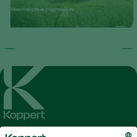
Macrolophus pygmaeus