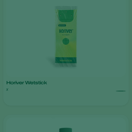
Horiver Wetstick
x