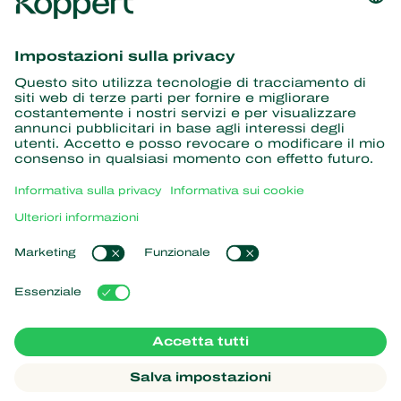
Ricevi le ultime novità e
informazioni
Iscriviti qui
Partner con la natura
Acari predatori
Informazioni su Koppert
Insetti predatori
Vespe parassite
Informazioni su Koppert
Nematodi benefici
Link popolari
Notizie e informazioni
Microrganismi benefici
Lavora per Koppert
Protezione delle colture
L'esperienza dei nostri clienti
Contatti
Impollinazione
Koppert One
Koppert Global
Gestione dei cookie
Informativa sulla privacy
Disclaimer
Argentina