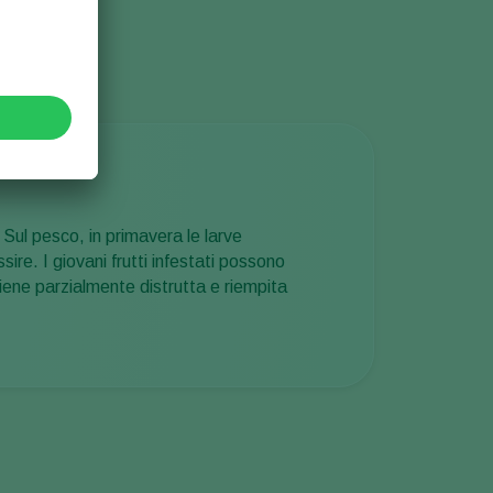
. Sul pesco, in primavera le larve
re. I giovani frutti infestati possono
iene parzialmente distrutta e riempita