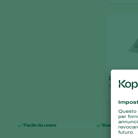
Deltatrap
x
Facile da usare
Basso rischio di