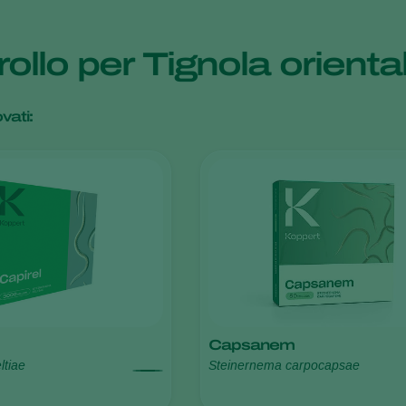
rollo per Tignola orient
vati:
Capsanem
ltiae
Steinernema carpocapsae