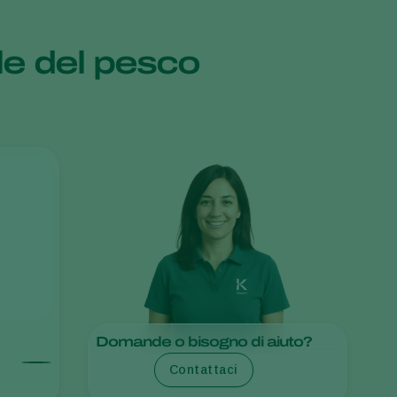
Greece
ale del pesco
Hungary
India
Italy
Kenya
Korea
Mexico
Netherlands
Paraguay
Poland
Portugal
Russia
Domande o bisogno di aiuto?
South Africa
Contattaci
Spain