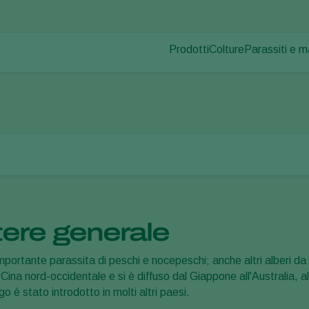
Prodotti
Colture
Parassiti e m
Parassiti dell
Controllo dei parassiti
Ortaggi in coltura pr
Malattie dell
Controllo delle malattie
Piante ornamentali
i
Tignola orientale del pesco
Impollinazione
Frutta
Salute delle piante
Ortaggi in pieno ca
Applicazione
Seminativi
Monitoraggio
Disinfettante, Pulizia & Igien
Ombreggianti e Diffusi
tere generale
importante parassita di peschi e nocepeschi; anche altri alberi da f
ina nord-occidentale e si è diffuso dal Giappone all'Australia, all
ago è stato introdotto in molti altri paesi.