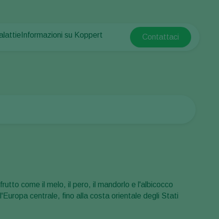
alattie
Informazioni su Koppert
Contattaci
Koppert Global
e piante
otetta
Informazioni su Koppert
Argentina
e piante
Notizie e informazioni
Austria
Lavora per Koppert
Belgium
mpo
Contatti
Brasil
Canada (English)
e
Canada (French)
Ecuador
Finland (Finnish)
rutto come il melo, il pero, il mandorlo e l'albicocco
Finland (Swedish)
'Europa centrale, fino alla costa orientale degli Stati
France
Germany