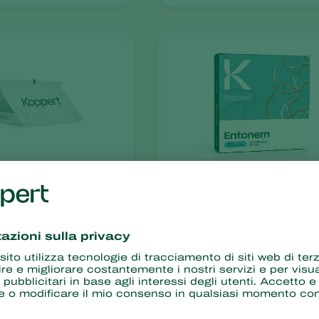
Entonem
Steinernema feltiae
 sviluppare resistenza
Nessun residuo chim