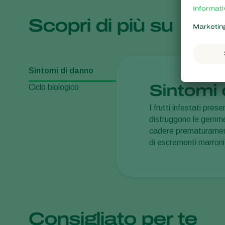
Scopri di più su
Sintomi di danno
Sintomi 
Ciclo biologico
I frutti infestati pre
distruggono le gemme 
cadere prematuramente
di escrementi marroni
Consigliato per te