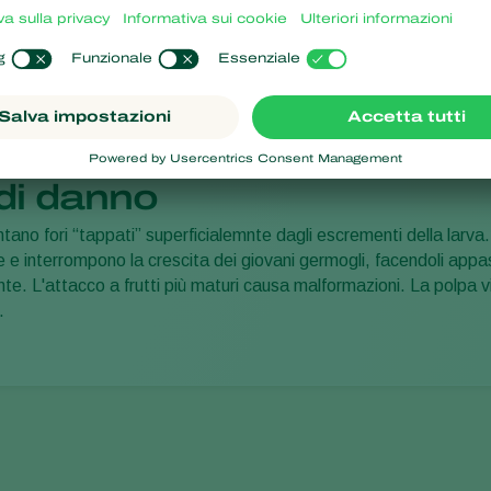
di danno
sentano fori “tappati” superficialemnte dagli escrementi della larva
e interrompono la crescita dei giovani germogli, facendoli appassi
. L'attacco a frutti più maturi causa malformazioni. La polpa v
.