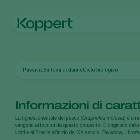
Home
Protezione delle colture
Parassiti delle piante
Bruch
Passa a:
Sintomi di danno
Ciclo biologico
Informazioni di carat
La tignola orientale del pesco (
Grapholita molesta
) è un 
vengono attaccati da questo parassita. È originario della C
Uniti e al Brasile all'inizio del XX secolo. Da allora, il fitof