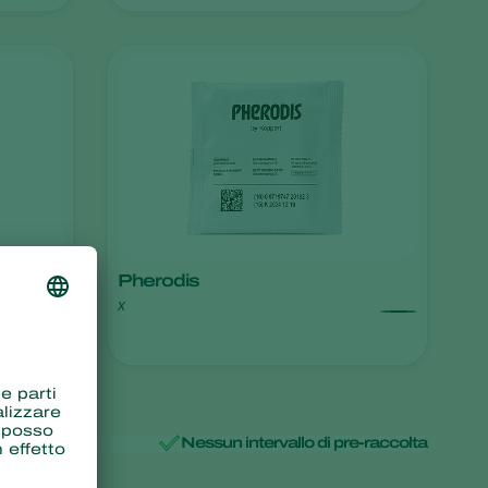
Sweden
Switzerland
Turkey
USA
United Kingdom
Pherodis
x
ico
Nessun intervallo di pre-raccolta