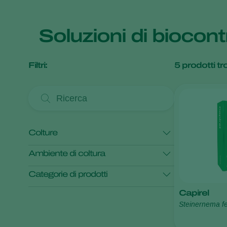
Soluzioni di biocont
Filtri:
5
prodotti tro
Colture
Ambiente di coltura
Ciliegio
Melo
Pero
Pesco
Categorie di prodotti
Prugna
Colture in pieno campo
Capirel
Colture Protette
Controllo dei parassiti
Monitoraggio
Steinernema fe