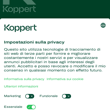
Ricevi le ultime novità e
informazioni
Iscriviti qui
Partner con la natura
Acari predatori
Informazioni su Koppert
Insetti predatori
Vespe parassite
Informazioni su Koppert
Nematodi benefici
Link popolari
Notizie e informazioni
Microrganismi benefici
Lavora per Koppert
Protezione delle colture
L'esperienza dei nostri clienti
Contatti