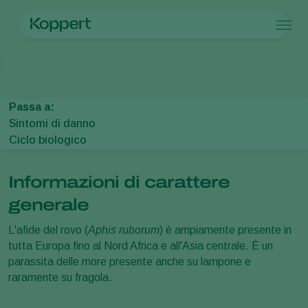
Prodotti
Home
Protezione delle colture
Parassiti delle piante
Afidi
Afide d
Koppert One
Contatti
Prodotti
Colture
Controllo dei parassiti
Colture
Parassiti e malattie
Passa a:
Controllo delle malattie
Ortaggi in coltura protetta
Parassiti e malattie
Informazioni su Koppert
Cerca
Sintomi di danno
Impollinazione
Piante ornamentali
Parassiti delle piante
Informazioni su Koppert
Ciclo biologico
Salute delle piante
Frutta
Malattie delle piante
Informazioni su Koppert
Applicazione
Ortaggi in pieno campo
Notizie e informazioni
Monitoraggio
Seminativi
Lavora per Koppert
Informazioni di carattere
Disinfettante, Pulizia & Igiene
Contatti
generale
Ombreggianti e Diffusi
L'afide del rovo (
Aphis ruborum
) è ampiamente presente in
tutta Europa fino al Nord Africa e all'Asia centrale. È un
parassita delle more presente anche su lampone e
raramente su fragola.